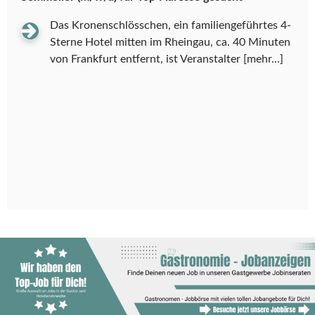
Das Kronenschlösschen, ein familiengeführtes 4-
Sterne Hotel mitten im Rheingau, ca. 40 Minuten
von Frankfurt entfernt, ist Veranstalter
[mehr...]
Koch (m/w/d)
Warum [BEE]Partment?! Weil wir anders sind
Wir [BEE]ten… Unbefristeter Job & faire
Bezahlung Weiterbildungsmöglichkeiten durch
unsere ACADE[BEE] &
[mehr...]