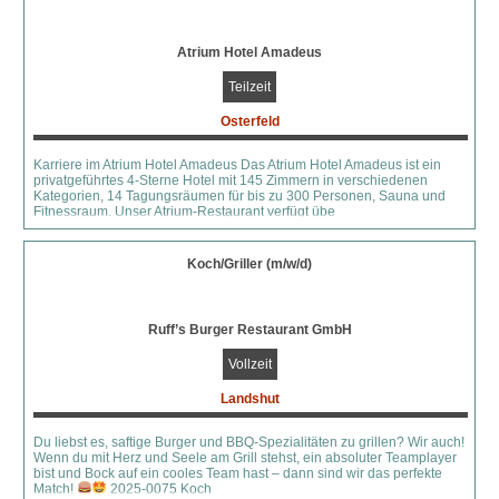
Atrium Hotel Amadeus
Teilzeit
Osterfeld
Karriere im Atrium Hotel Amadeus Das Atrium Hotel Amadeus ist ein
privatgeführtes 4-Sterne Hotel mit 145 Zimmern in verschiedenen
Kategorien, 14 Tagungsräumen für bis zu 300 Personen, Sauna und
Fitnessraum. Unser Atrium-Restaurant verfügt übe
Koch/Griller (m/w/d)
Ruff’s Burger Restaurant GmbH
Vollzeit
Landshut
Du liebst es, saftige Burger und BBQ-Spezialitäten zu grillen? Wir auch!
Wenn du mit Herz und Seele am Grill stehst, ein absoluter Teamplayer
bist und Bock auf ein cooles Team hast – dann sind wir das perfekte
Match!
2025-0075 Koch