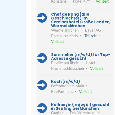
Konstanz
Hotel 47°
Vollzeit
Chef de Rang (alle
Geschlechter) im
Seminarhotel Große Ledder,
Wermelskirchen
Wermelskirchen
Bayer AG
Pharmaceuticals
Teilzeit
Vollzeit
Sommelier (m/w/d) für Top-
Adresse gesucht
Eltville am Rhein
Hotel
Kronenschlösschen
Vollzeit
Koch (m/w/d)
Offenbach am Main
BeePartment
Vollzeit
Kellner/in ( m/w/d ) gesucht
in Grafing bei München
Grafing
Das Wirtshaus im