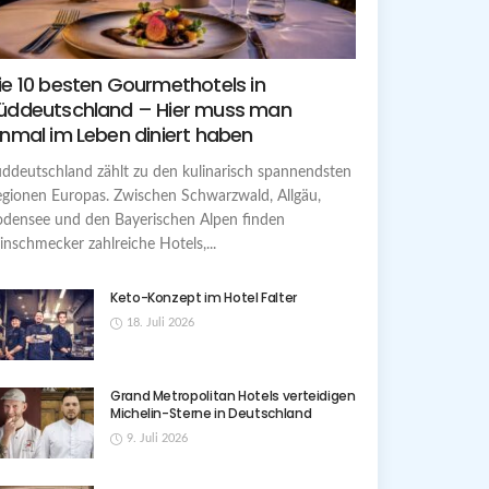
ie 10 besten Gourmethotels in
üddeutschland – Hier muss man
inmal im Leben diniert haben
ddeutschland zählt zu den kulinarisch spannendsten
gionen Europas. Zwischen Schwarzwald, Allgäu,
densee und den Bayerischen Alpen finden
inschmecker zahlreiche Hotels,...
Keto-Konzept im Hotel Falter
18. Juli 2026
Grand Metropolitan Hotels verteidigen
Michelin-Sterne in Deutschland
9. Juli 2026