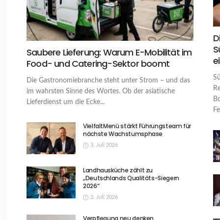
D
S
Saubere Lieferung: Warum E-Mobilität im
e
Food- und Catering-Sektor boomt
Sü
Die Gastronomiebranche steht unter Strom – und das
Re
im wahrsten Sinne des Wortes. Ob der asiatische
Bo
Lieferdienst um die Ecke...
Fe
VielfaltMenü stärkt Führungsteam für
nächste Wachstumsphase
3. Juli 2026
Landhausküche zählt zu
„Deutschlands Qualitäts-Siegern
2026“
2. Juli 2026
Verpflegung neu denken