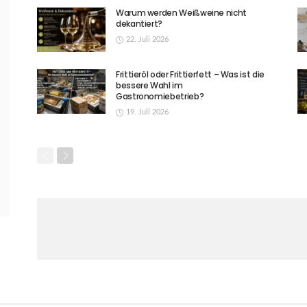
Warum werden Weißweine nicht
dekantiert?
22. Juli 2026
Frittieröl oder Frittierfett – Was ist die
bessere Wahl im
Gastronomiebetrieb?
19. Juli 2026