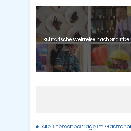
26: Alpine
Kulinarische Weltreise nach Starnbe
üttenflair
Alle Themenbeiträge im Gastron