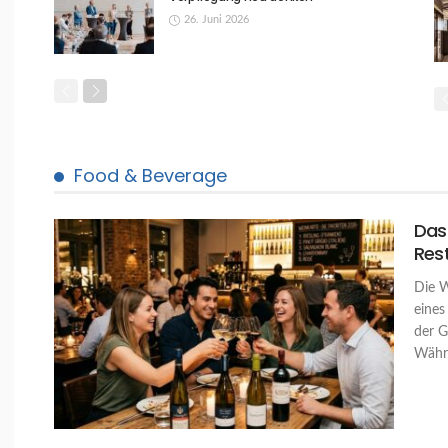
26. Juni 2026
Food & Beverage
Das 
Res
Die W
eines
der G
Währe