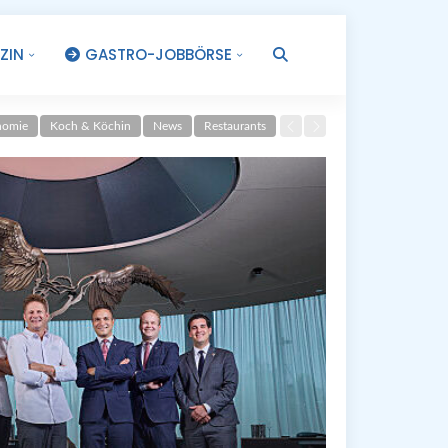
ZIN
GASTRO-JOBBÖRSE
.
nomie
Koch & Köchin
News
Restaurants