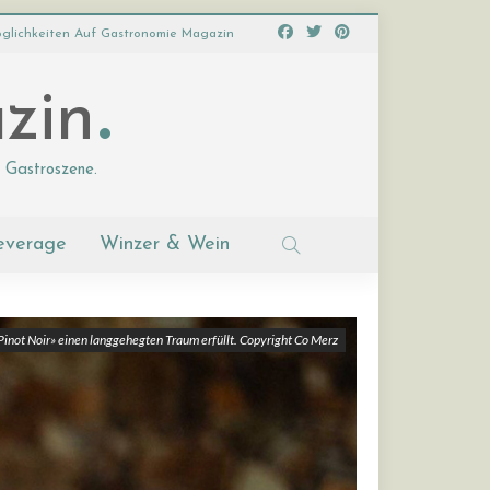
glichkeiten Auf Gastronomie Magazin
zin
 Gastroszene.
everage
Winzer & Wein
Pinot Noir» einen langgehegten Traum erfüllt. Copyright Co Merz