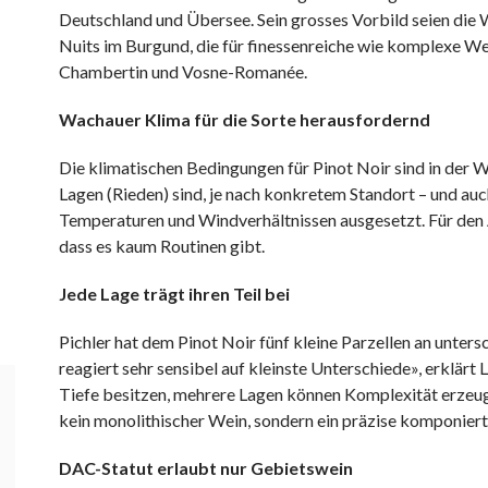
Deutschland und Übersee. Sein grosses Vorbild seien die
Nuits im Burgund, die für finessenreiche wie komplexe W
Chambertin und Vosne-Romanée.
Wachauer Klima für die Sorte herausfordernd
Die klimatischen Bedingungen für Pinot Noir sind in der Wa
Lagen (Rieden) sind, je nach konkretem Standort – und au
Temperaturen und Windverhältnissen ausgesetzt. Für den 
dass es kaum Routinen gibt.
Jede Lage trägt ihren Teil bei
Pichler hat dem Pinot Noir fünf kleine Parzellen an unter
reagiert sehr sensibel auf kleinste Unterschiede», erklärt 
Tiefe besitzen, mehrere Lagen können Komplexität erzeugen
kein monolithischer Wein, sondern ein präzise komponier
DAC-Statut erlaubt nur Gebietswein