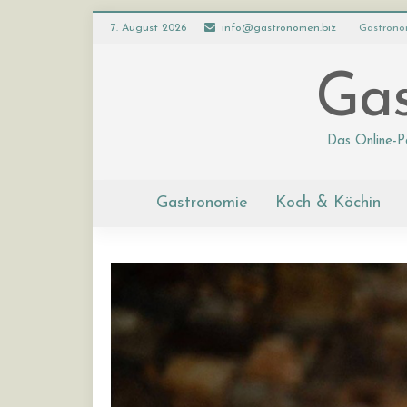
7. August 2026
info@gastronomen.biz
Gastrono
Gas
Das Online-P
Gastronomie
Koch & Köchin