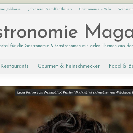
mie Jobbörse
Jobinserat Veröffentlichen
Gastronomie – Wiki
Werbemö
tronomie Maga
ortal für die Gastronomie & Gastronomen mit vielen Themen aus der
Restaurants
Gourmet & Feinschmecker
Food & B
Lucas Pichler vom Weingut F. X. Pichler (Wachau) hat sich mit seinem «Wachauer 