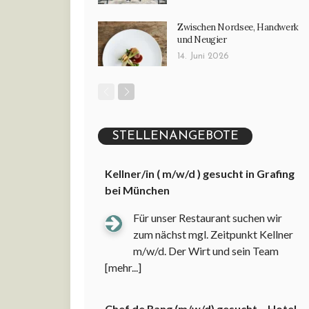
Zwischen Nordsee, Handwerk
und Neugier
14. Juni 2026
STELLENANGEBOTE
Kellner/in ( m/w/d ) gesucht in Grafing
bei München
Für unser Restaurant suchen wir
zum nächst mgl. Zeitpunkt Kellner
m/w/d. Der Wirt und sein Team
[mehr...]
Chef de Rang (m/w/d) gesucht – Hotel