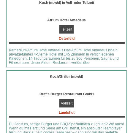
Koch (m/w/d) in Voll- oder Teilzeit
Atrium Hotel Amadeus
Teilzeit
Osterfeld
Karriere im Atrium Hotel Amadeus Das Atrium Hotel Amadeus ist ein
privatgeführtes 4-Sterne Hotel mit 145 Zimmern in verschiedenen
Kategorien, 14 Tagungsräumen für bis zu 300 Personen, Sauna und
Fitnessraum. Unser Atrium-Restaurant verfügt übe
Koch/Griller (m/w/d)
Ruff’s Burger Restaurant GmbH
Vollzeit
Landshut
Du liebst es, saftige Burger und BBQ-Spezialitäten zu grillen? Wir auch!
Wenn du mit Herz und Seele am Grill stehst, ein absoluter Teamplayer
bist und Bock auf ein cooles Team hast – dann sind wir das perfekte