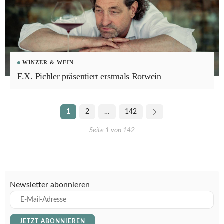
WINZER & WEIN
F.X. Pichler präsentiert erstmals Rotwein
1
2
…
142
Seite 1 von 142
Newsletter abonnieren