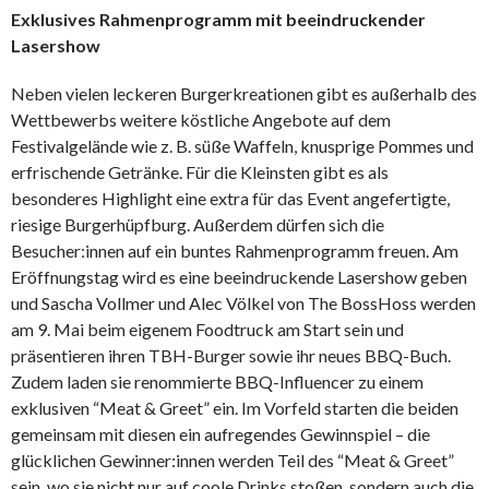
Exklusives Rahmenprogramm mit beeindruckender
Lasershow
Neben vielen leckeren Burgerkreationen gibt es außerhalb des
Wettbewerbs weitere köstliche Angebote auf dem
Festivalgelände wie z. B. süße Waffeln, knusprige Pommes und
erfrischende Getränke. Für die Kleinsten gibt es als
besonderes Highlight eine extra für das Event angefertigte,
riesige Burgerhüpfburg. Außerdem dürfen sich die
Besucher:innen auf ein buntes Rahmenprogramm freuen. Am
Eröffnungstag wird es eine beeindruckende Lasershow geben
und Sascha Vollmer und Alec Völkel von The BossHoss werden
am 9. Mai beim eigenem Foodtruck am Start sein und
präsentieren ihren TBH-Burger sowie ihr neues BBQ-Buch.
Zudem laden sie renommierte BBQ-Influencer zu einem
exklusiven “Meat & Greet” ein. Im Vorfeld starten die beiden
gemeinsam mit diesen ein aufregendes Gewinnspiel – die
glücklichen Gewinner:innen werden Teil des “Meat & Greet”
sein, wo sie nicht nur auf coole Drinks stoßen, sondern auch die