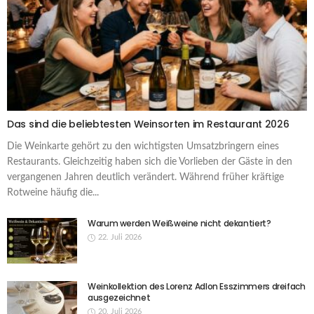
Das sind die beliebtesten Weinsorten im Restaurant 2026
Die Weinkarte gehört zu den wichtigsten Umsatzbringern eines
Restaurants. Gleichzeitig haben sich die Vorlieben der Gäste in den
vergangenen Jahren deutlich verändert. Während früher kräftige
Rotweine häufig die...
Warum werden Weißweine nicht dekantiert?
22. Juli 2026
Weinkollektion des Lorenz Adlon Esszimmers dreifach
ausgezeichnet
20. Juli 2026