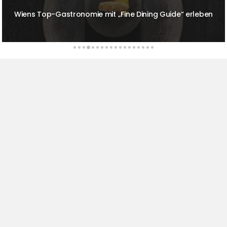
Prickelnde Sonntage im The Ritz-Carlton Berlin