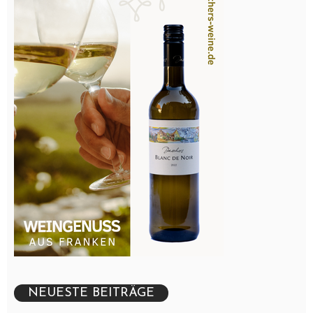
Küchenarbeit
Tipps für den Messerkauf
Was ist ein Pacojet?
Was sind Gastro-Norm Behälter (GN) und welche
Größen gibt es
Was zählt unter Wurzelgemüse
Welche Küchenkräuter haben die meisten Vitamine
Welche Messer werden in der Gastronomie am
meisten genutzt?
Welches Küchenmesser zum Obst schneiden?
Welches Messer zum Fleisch schneiden?
NEUESTE BEITRÄGE
Welches Messer zum Gemüse schneiden?