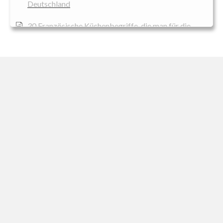
Deutschland
30 Französische Küchenbegriffe, die man für die
Kochausbildung kennen sollte
Begriff Gastronomiebetrieb
Begriff Veggie
Beschreibung für Flexitarier
Beschreibung für Frutarische Ernährung
Beschreibung für Ketogene Ernährung
Beschreibung für Lacto-Ovo-Vegetarier
Beschreibung für Lacto-Vegetarier
Beschreibung für Low-Carb Ernährung