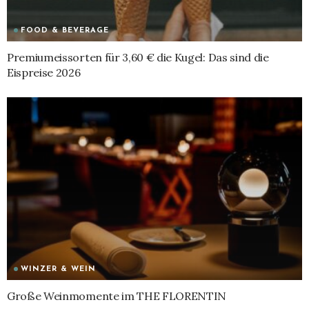
FOOD & BEVERAGE
Premiumeissorten für 3,60 € die Kugel: Das sind die
Eispreise 2026
WINZER & WEIN
Große Weinmomente im THE FLORENTIN