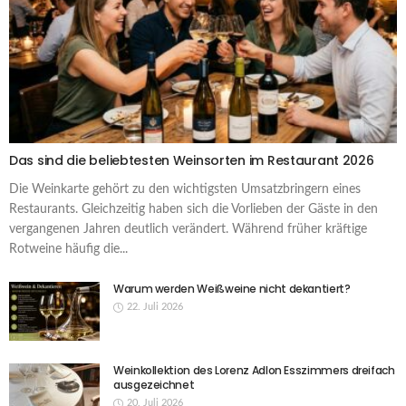
Das sind die beliebtesten Weinsorten im Restaurant 2026
Die Weinkarte gehört zu den wichtigsten Umsatzbringern eines
Restaurants. Gleichzeitig haben sich die Vorlieben der Gäste in den
vergangenen Jahren deutlich verändert. Während früher kräftige
Rotweine häufig die...
Warum werden Weißweine nicht dekantiert?
22. Juli 2026
Weinkollektion des Lorenz Adlon Esszimmers dreifach
ausgezeichnet
20. Juli 2026