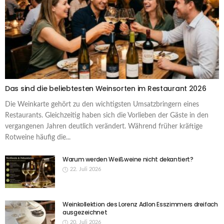
Das sind die beliebtesten Weinsorten im Restaurant 2026
Die Weinkarte gehört zu den wichtigsten Umsatzbringern eines
Restaurants. Gleichzeitig haben sich die Vorlieben der Gäste in den
vergangenen Jahren deutlich verändert. Während früher kräftige
Rotweine häufig die...
Warum werden Weißweine nicht dekantiert?
22. Juli 2026
Weinkollektion des Lorenz Adlon Esszimmers dreifach
ausgezeichnet
20. Juli 2026