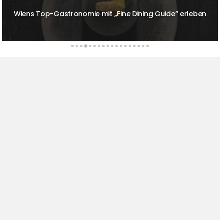
Prickelnde Sonntage im The Ritz-Carlton Berlin