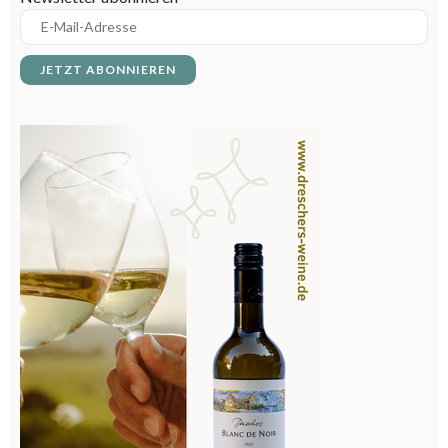
Hauswirtschafter/in
Hotel- und Gastgewerbeassistent/in
Hotelbetriebswirt/in
Hotelfachmann/-frau
Hotelkaufmann/frau
Housekeeping
HSK-Manager / Housekeeping Supervisors
Koch - Köchin
Konditor/in
Küchenchef/in
Küchenhilfe