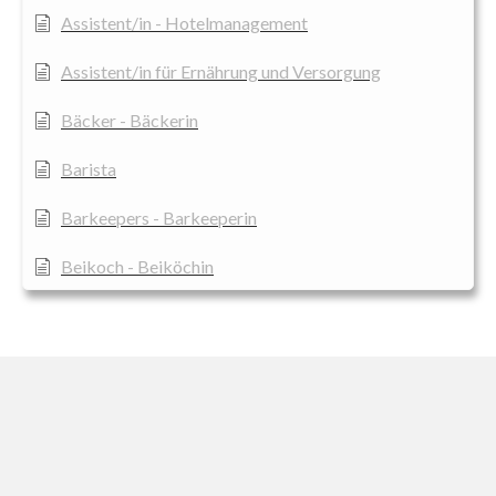
Assistent/in - Hotelmanagement
Assistent/in für Ernährung und Versorgung
Bäcker - Bäckerin
Barista
Barkeepers - Barkeeperin
Beikoch - Beiköchin
Beruf Concierge: Aufgaben, Fähigkeiten und
Bedeutung
Beruf Food-and-Beverage-Manager
Casserolier
Der Berufszweig Mixologe - Mixologin