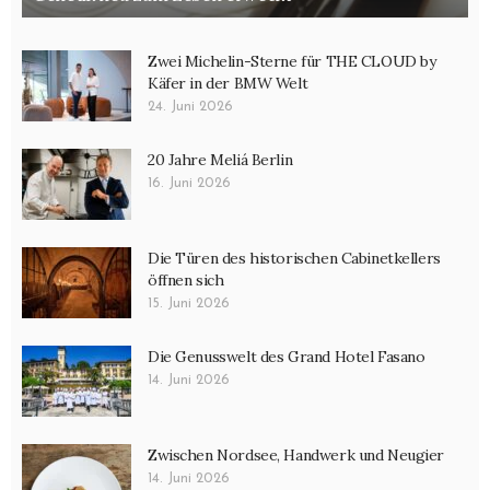
Gewürze
Zwei Michelin-Sterne für THE CLOUD by
Kräuterkunde
Käfer in der BMW Welt
Küchen- und Lebensmittelhygiene
24. Juni 2026
Küchenbasics
20 Jahre Meliá Berlin
Wissen
16. Juni 2026
Die Türen des historischen Cabinetkellers
öffnen sich
15. Juni 2026
Die Genusswelt des Grand Hotel Fasano
14. Juni 2026
Zwischen Nordsee, Handwerk und Neugier
14. Juni 2026