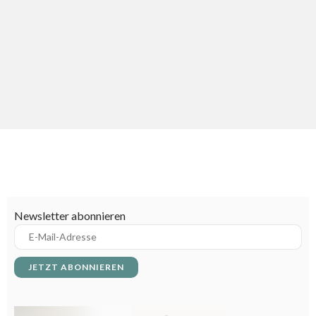
Fachfrau/-mann für Restaurant &
Veranstaltungsgastronomie
Fachkraft für Gastronomie
Fachkraft für Speiseeis
Food Management - Duales Studium
Gastronomiefachmann - Gastronomiefachfrau
General Manager/in Hotellerie
Newsletter abonnieren
Hauswirtschafter/in
Hotel- und Gastgewerbeassistent/in
Hotelbetriebswirt/in
Hotelfachmann/-frau