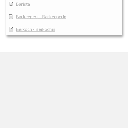
Barista
Barkeepers - Barkeeperin
Beikoch - Beiköchin
Beruf Concierge: Aufgaben, Fähigkeiten und
Bedeutung
Beruf Food-and-Beverage-Manager
Casserolier
Der Berufszweig Mixologe - Mixologin
Diätassistent/in
Dienstgrade Postenküche
Empfangsmitarbeiter - Empfangsmitarbeiterin