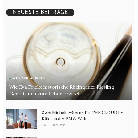
Restaurantleiter/in
NEUESTE BEITRÄGE
Rezeptionist - Rezeptionistin
Servicemitarbeiter/in
Sommelier
Sous Chef - stellvertretender Küchenchef:in
Weintechnologe - Weintechnologin
WINZER & WEIN
Wie Eva Fricke historische Rheingauer Riesling-
Gemüsesorten
Genetik neu zum Leben erweckt
Gewürze
Zwei Michelin-Sterne für THE CLOUD by
Kräuterkunde
Käfer in der BMW Welt
Küchen- und Lebensmittelhygiene
24. Juni 2026
Küchenbasics