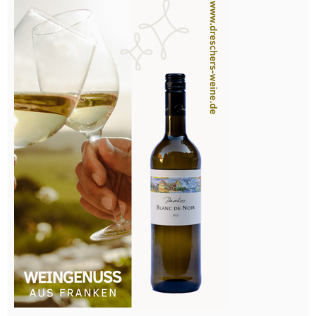
Hotelkaufmann/frau
Housekeeping
HSK-Manager / Housekeeping Supervisors
Koch - Köchin
Konditor/in
Küchenchef/in
Küchenhilfe
Pâtissier
Reinigungskraft
Restaurantfachmann - Restaurantfachfrau