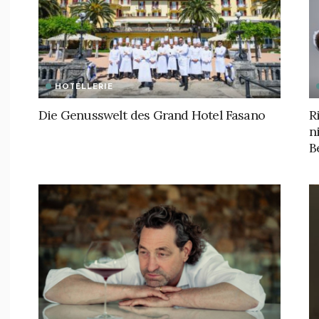
HOTELLERIE
Die Genusswelt des Grand Hotel Fasano
R
n
B