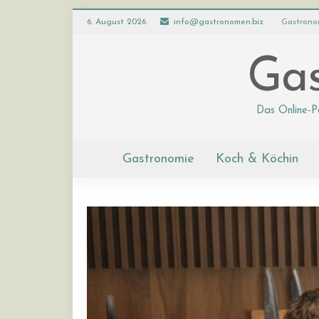
6. August 2026
info@gastronomen.biz
Gastrono
Gas
Das Online-P
Gastronomie
Koch & Köchin