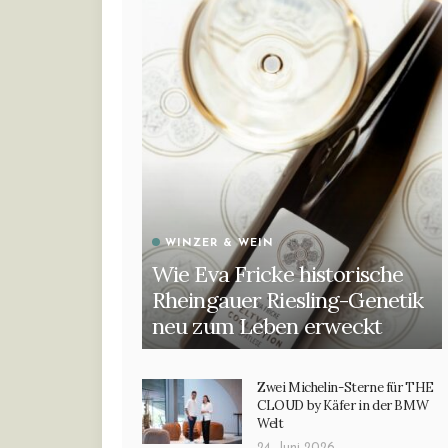
WINZER & WEIN
Wie Eva Fricke historische
Rheingauer Riesling-Genetik
neu zum Leben erweckt
Zwei Michelin-Sterne für THE
CLOUD by Käfer in der BMW
Welt
24. Juni 2026