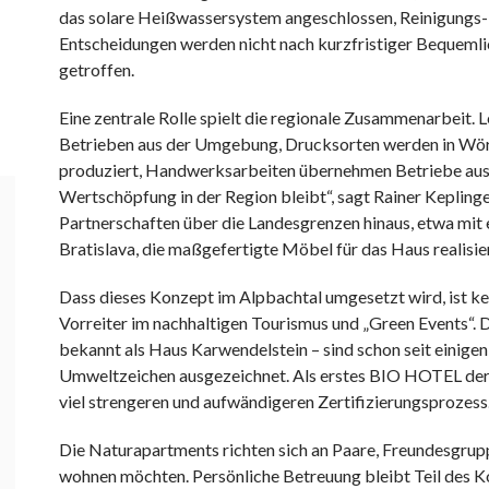
das solare Heißwassersystem angeschlossen, Reinigungs- u
Entscheidungen werden nicht nach kurzfristiger Bequemlich
getroffen.
Eine zentrale Rolle spielt die regionale Zusammenarbeit
Betrieben aus der Umgebung, Drucksorten werden in Wörg
produziert, Handwerksarbeiten übernehmen Betriebe aus 
Wertschöpfung in der Region bleibt“, sagt Rainer Keplinge
Partnerschaften über die Landesgrenzen hinaus, etwa mit e
Bratislava, die maßgefertigte Möbel für das Haus realisie
Dass dieses Konzept im Alpbachtal umgesetzt wird, ist kei
Vorreiter im nachhaltigen Tourismus und „Green Events“.
bekannt als Haus Karwendelstein – sind schon seit einige
Umweltzeichen ausgezeichnet. Als erstes BIO HOTEL der R
viel strengeren und aufwändigeren Zertifizierungsprozess
Die Naturapartments richten sich an Paare, Freundesgrup
wohnen möchten. Persönliche Betreuung bleibt Teil des Ko