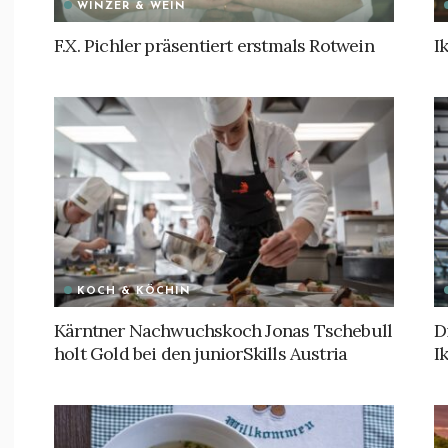
WINZER & WEIN
F.X. Pichler präsentiert erstmals Rotwein
I
KOCH & KÖCHIN
Kärntner Nachwuchskoch Jonas Tschebull
D
holt Gold bei den juniorSkills Austria
I