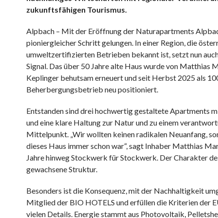
zukunftsfähigen Tourismus.
Alpbach – Mit der Eröffnung der Naturapartments Alpbach
pioniergleicher Schritt gelungen. In einer Region, die öster
umweltzertifizierten Betrieben bekannt ist, setzt nun auch
Signal. Das über 50 Jahre alte Haus wurde von Matthias 
Keplinger behutsam erneuert und seit Herbst 2025 als 100 
Beherbergungsbetrieb neu positioniert.
Entstanden sind drei hochwertig gestaltete Apartments mi
und eine klare Haltung zur Natur und zu einem verantwo
Mittelpunkt. „Wir wollten keinen radikalen Neuanfang, s
dieses Haus immer schon war“, sagt Inhaber Matthias Marg
Jahre hinweg Stockwerk für Stockwerk. Der Charakter des
gewachsene Struktur.
Besonders ist die Konsequenz, mit der Nachhaltigkeit um
Mitglied der BIO HOTELS und erfüllen die Kriterien der E
vielen Details. Energie stammt aus Photovoltaik, Pellets