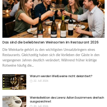
Das sind die beliebtesten Weinsorten im Restaurant 2026
Die Weinkarte gehört zu den wichtigsten Umsatzbringern eines
Restaurants. Gleichzeitig haben sich die Vorlieben der Gäste in den
vergangenen Jahren deutlich verändert. Während früher kräftige
Rotweine häufig die...
Warum werden Weißweine nicht dekantiert?
22. Juli 2026
Weinkollektion des Lorenz Adlon Esszimmers dreifach
ausgezeichnet
20. Juli 2026