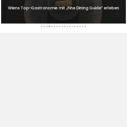
Prickelnde Sonntage im The Ritz-Carlton Berlin