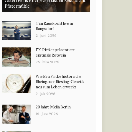
Österreichs Küche zu Gast im Restaurant
Pfistermühle
Tim Raue kocht live in
Rangsdorf
2. Juni 2026
F.X. Pichler präsentiert
erstmals Rotwein
26. Mai 2026
Wie Eva Fricke historische
Rheingauer Riesling-Genetik
neu zum Leben erweckt
2. Juli 2026
20 Jahre Meliá Berlin
16. Juni 2026