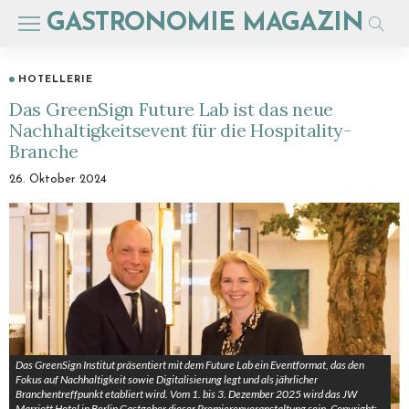
GASTRONOMIE MAGAZIN
HOTELLERIE
Das GreenSign Future Lab ist das neue
Nachhaltigkeitsevent für die Hospitality-
Branche
26. Oktober 2024
Das GreenSign Institut präsentiert mit dem Future Lab ein Eventformat, das den
Fokus auf Nachhaltigkeit sowie Digitalisierung legt und als jährlicher
Branchentreffpunkt etabliert wird. Vom 1. bis 3. Dezember 2025 wird das JW
Marriott Hotel in Berlin Gastgeber dieser Premierenveranstaltung sein. Copyright: