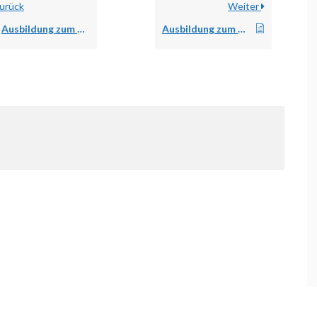
urück
Weiter
Ausbildung zum Fachmann/-frau für Systemgastronomie: Dauer und Wissenswertes
Ausbildung zum Hotel- und Gastgewerbeassistent/in