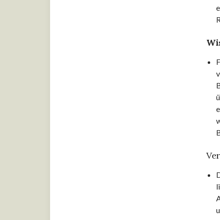
Housekeeper/in: Dauer und
e
Wissenswertes
R
Ausbildung zur Fachkraft für
Wi
Gastronomie: Dauer und
Wissenswertes
F
Ausbildung zur Fachkraft für
v
Speiseeis
B
ü
Die Ausbildung zum Bäcker/in:
e
Dauer, Wissenswertes und mehr
w
B
Die Ausbildung zum
Hotelkaufmann/Hotelkauffrau
Ver
Infos zu Ausbildung zum
D
Weintechnologe/Weintechnologin
l
A
Wichtige Links für die
Ausbildung in der Gastronomie
u
und im Hotel