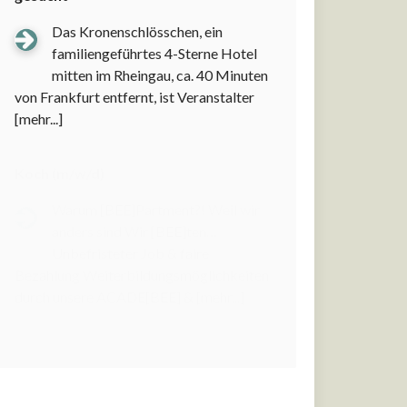
Das Kronenschlösschen, ein
familiengeführtes 4-Sterne Hotel
mitten im Rheingau, ca. 40 Minuten
von Frankfurt entfernt, ist Veranstalter
[mehr...]
Koch (m/w/d)
Warum [BEE]Partment?! Weil wir
anders sind Wir [BEE]ten…
Unbefristeter Job & faire
Bezahlung Weiterbildungsmöglichkeiten
durch unsere ACADE[BEE] &
[mehr...]