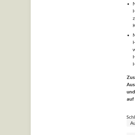
N
H
Berufsfelder
z
Gemüsesorten
K
Gewürze
M
H
Kräuterkunde
w
Küchen- und
H
Lebensmittelhygiene
H
Küchenbasics
Zus
Wissen
Aus
und
auf
Sch
Au