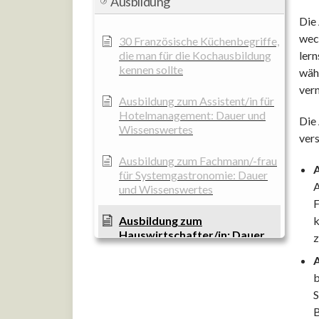
Ausbildung
Die 
wec
30 Französische Küchenbegriffe,
die man für die Kochausbildung
lern
kennen sollte
wäh
ver
Ausbildung zum Assistent/in für
Hotelmanagement: Dauer und
Die
Wissenswertes
ver
Ausbildung zum Fachmann/-frau
A
für Systemgastronomie: Dauer
A
und Wissenswertes
F
Ausbildung zum
k
Hauswirtschafter/in: Dauer,
z
Inhalte und Wissenswertes
A
b
Ausbildung zum Hotel- und
Gastgewerbeassistent/in
S
B