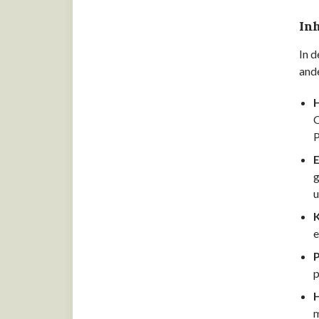
Ausbildung zum
Hotelfachmann/-frau: Dauer,
Inh
Inhalte und Wissenswertes
In d
Ausbildung zum
and
Kaufmann/Kauffrau für
Tourismus und Freizeit: Dauer
und Wissenswertes
O
P
Ausbildung zum Koch/Köchin:
Dauer, Wissenswertes und mehr
g
Ausbildung zum Konditor/in:
u
Dauer und Wissenswertes
Ausbildung zum
e
Restaurantfachmann/-frau:
P
Dauer, Inhalte und
p
Wissenswertes
H
Ausbildung zum/zur
m