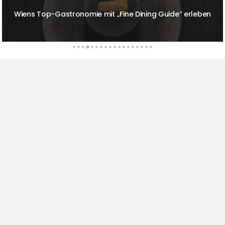
Prickelnde Sonntage im The Ritz-Carlton Berlin