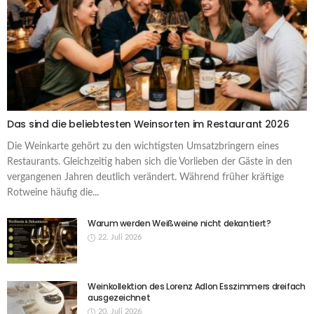
Das sind die beliebtesten Weinsorten im Restaurant 2026
Die Weinkarte gehört zu den wichtigsten Umsatzbringern eines
Restaurants. Gleichzeitig haben sich die Vorlieben der Gäste in den
vergangenen Jahren deutlich verändert. Während früher kräftige
Rotweine häufig die...
Warum werden Weißweine nicht dekantiert?
22. Juli 2026
Weinkollektion des Lorenz Adlon Esszimmers dreifach
ausgezeichnet
20. Juli 2026