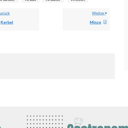
urück
Weiter
Kerbel
Minze