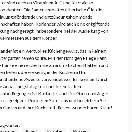
ter sind reich an Vitaminen A, C und K sowie an
oxidantien. Die Samen enthalten ätherische Öle, die
dauungsfördernde und entzündungshemmende
enschaften haben. Koriander wird auch eine entgiftende
kung nachgesagt, insbesondere bei der Ausleitung von
wermetallen aus dem Körper.
ander ist ein wertvolles Küchengewürz, das in keinem
tergarten fehlen sollte. Mit der richtigen Pflege kann
Pflanze eine reiche Ernte an aromatischen Blättern und
n liefern, die vielseitig in der Küche und für
undheitliche Zwecke verwendet werden können. Durch
ne Anpassungsfähigkeit und die einfachen
aubedingungen ist Koriander auch für Gartenanfänger
ens geeignet. Probieren Sie es aus und bereichern Sie
en Garten und Ihre Küche mit diesem wunderbaren Kraut!
lagwörter:
riander
Kraut
Kräuter
Wissen