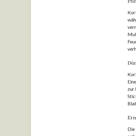
Pfl
Kerbel
Kor
Koriander
wäh
verm
Minze
Mulc
Feu
Oregano
verh
Petersilie
Dü
Rosmarin
Kori
Ein
Salbei
zur 
Stic
Sauerampfer
Bla
Schnittlauch
Ern
Thymian
Die 