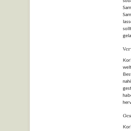
soba
Zitronenmelisse
Same
Same
Küchen- und
Lebensmittelhygiene
lass
soll
Küchenbasics
gel
Wissen
Ver
Kor
welt
Best
nah
ges
hab
her
Ges
Kori