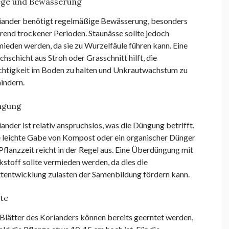
ege und Bewässerung
iander benötigt regelmäßige Bewässerung, besonders
rend trockener Perioden. Staunässe sollte jedoch
ieden werden, da sie zu Wurzelfäule führen kann. Eine
hschicht aus Stroh oder Grasschnitt hilft, die
chtigkeit im Boden zu halten und Unkrautwachstum zu
indern.
ngung
ander ist relativ anspruchslos, was die Düngung betrifft.
e leichte Gabe von Kompost oder ein organischer Dünger
Pflanzzeit reicht in der Regel aus. Eine Überdüngung mit
kstoff sollte vermieden werden, da dies die
ttentwicklung zulasten der Samenbildung fördern kann.
te
Blätter des Korianders können bereits geerntet werden,