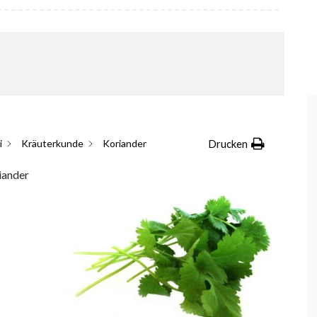
i
Kräuterkunde
Koriander
Drucken
iander