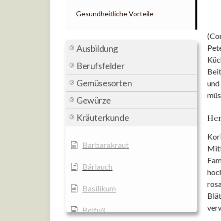
Gesundheitliche Vorteile
(Cor
Ausbildung
Pete
Küch
Berufsfelder
Beit
Gemüsesorten
und
müs
Gewürze
Kräuterkunde
Her
Kor
Barbarakraut
Mit
Fami
Bärlauch
hoch
rosa
Basilikum
Blät
ver
Beifuß