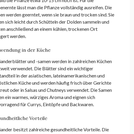
ld die Pflanze etwa 10-15 cm hoch ist. Für die
nernte lässt man die Pflanze vollständig ausreifen. Die
n werden geerntet, wenn sie braun und trocken sind. Sie
en sich leicht durch Schütteln der Dolden sammeln und
ten anschließend an einem kühlen, trockenen Ort
agert werden.
wendung in der Küche
ianderblätter und -samen werden in zahlreichen Küchen
weit verwendet. Die Blätter sind ein wichtiger
andteil in der asiatischen, lateinamerikanischen und
östlichen Küche und werden häufig frisch über Gerichte
treut oder in Salsas und Chutneys verwendet. Die Samen
en ein warmes, würziges Aroma und eignen sich
vorragend für Currys, Eintöpfe und Backwaren.
undheitliche Vorteile
ander besitzt zahlreiche gesundheitliche Vorteile. Die