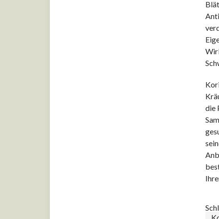
Blät
Anti
ver
Eig
Wir
Sch
Kori
Kräu
die 
Same
ges
sei
Anb
best
Ihr
Sch
Ko