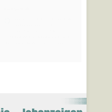
Koch (m/w/d)
Warum [BEE]Partment?! Weil wir
anders sind Wir [BEE]ten…
Unbefristeter Job & faire
Bezahlung Weiterbildungsmöglichkeiten
durch unsere ACADE[BEE] &
[mehr...]