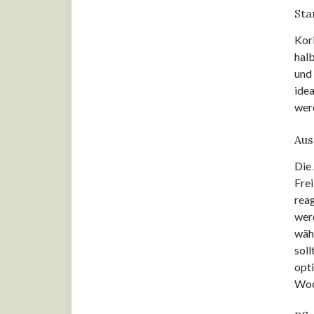
Sta
Bohnenkraut
Kor
Borretsch
halb
und 
Brennessel
idea
wer
Brunnenkresse
Dill
Aus
Die 
Distel
Frei
reag
Drachenkopf
wer
Duftgeranie
wäh
soll
Estragon
opti
Woc
Hopfen