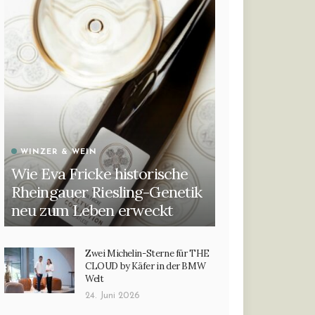
WINZER & WEIN
Wie Eva Fricke historische
Rheingauer Riesling-Genetik
neu zum Leben erweckt
Zwei Michelin-Sterne für THE
CLOUD by Käfer in der BMW
Welt
24. Juni 2026