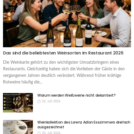
Das sind die beliebtesten Weinsorten im Restaurant 2026
Die Weinkarte gehört zu den wichtigsten Umsatzbringern eines
Restaurants. Gleichzeitig haben sich die Vorlieben der Gäste in den
vergangenen Jahren deutlich verändert. Während früher kräftige
Rotweine häufig die...
Warum werden Weißweine nicht dekantiert?
22. Juli 2026
Weinkollektion des Lorenz Adlon Esszimmers dreifach
ausgezeichnet
20. Juli 2026