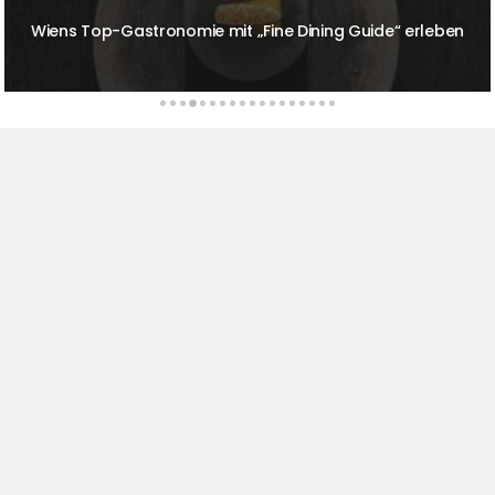
Prickelnde Sonntage im The Ritz-Carlton Berlin