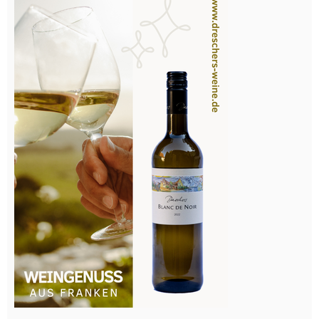
Done
Mise-en-place: Der Schlüssel zur effizienten
Küchenarbeit
Tipps für den Messerkauf
Was ist ein Pacojet?
Was sind Gastro-Norm Behälter (GN) und welche
Größen gibt es
Was zählt unter Wurzelgemüse
Welche Küchenkräuter haben die meisten Vitamine
Welche Messer werden in der Gastronomie am
meisten genutzt?
Welches Küchenmesser zum Obst schneiden?