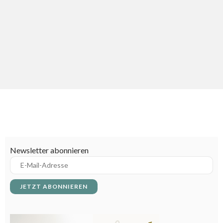
Beschreibung für Low-Carb Ernährung
Beschreibung für Mediterrane Ernährung
Beschreibung für Ovo-Vegetarier
Beschreibung für Paleo Ernährung
Beschreibung für Pescetarier
Beschreibung für Rohkost Ernährung
Newsletter abonnieren
Beschreibung für Vegetarier
Erklärung: Gastro Euronorm-Stapelbehälter
Französische Fachbegriffe für Köche - A bis Z
Garstufen beim Rindfleisch – von Very Rare bis Well