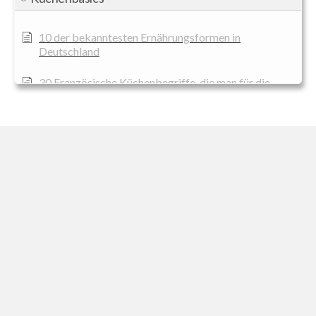
10 der bekanntesten Ernährungsformen in
Deutschland
30 Französische Küchenbegriffe, die man für die
Kochausbildung kennen sollte
Begriff Gastronomiebetrieb
Begriff Veggie
Beschreibung für Flexitarier
Beschreibung für Frutarische Ernährung
Beschreibung für Ketogene Ernährung
Beschreibung für Lacto-Ovo-Vegetarier
Beschreibung für Lacto-Vegetarier